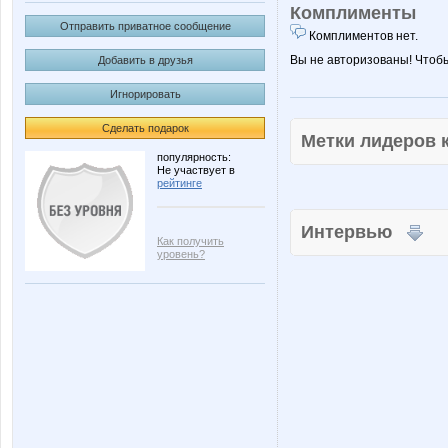
Комплименты
Отправить приватное сообщение
Комплиментов нет.
Вы не авторизованы! Чтоб
Добавить в друзья
Игнорировать
Сделать подарок
Метки лидеров
популярность:
Не участвует в
рейтинге
Интервью
Как получить
уровень?