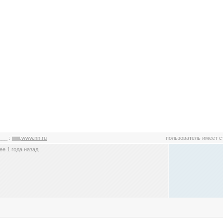
___
:
jjjjjjjj.www.nn.ru
пользователь имеет 
е 1 года назад