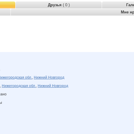
Друзья
( 0 )
Гал
Мне н
а
ижегородская обл.
,
Нижний Новгород
,
Нижегородская обл.
,
Нижний Новгород
зано
ны