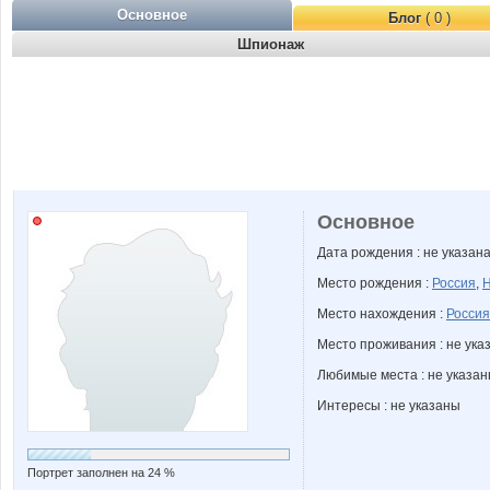
Основное
Блог
( 0 )
Шпионаж
Основное
Дата рождения : не указан
Место рождения :
Россия
,
Н
Место нахождения :
Россия
Место проживания : не ука
Любимые места : не указа
Интересы : не указаны
Портрет заполнен на 24 %